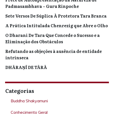
Padmasambhava – Guru Rinpoche
Sete Versos De Súplica À Protetora Tara Branca
A Prática Intitulada Chenrezig que Abre o Olho
O Dharani De Tara Que Concede o Sucesso e a
Eliminação dos Obstáculos
Refutando as objeções à ausência de entidade
intrínseca
DHĀRAṆĪ DE TĀRĀ
Categorias
Buddha Shakyamuni
Conhecimento Geral