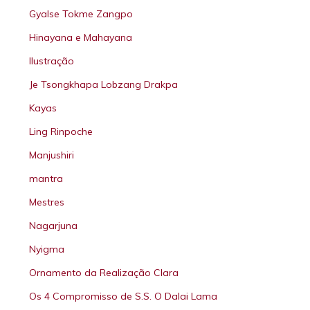
Gyalse Tokme Zangpo
Hinayana e Mahayana
Ilustração
Je Tsongkhapa Lobzang Drakpa
Kayas
Ling Rinpoche
Manjushiri
mantra
Mestres
Nagarjuna
Nyigma
Ornamento da Realização Clara
Os 4 Compromisso de S.S. O Dalai Lama