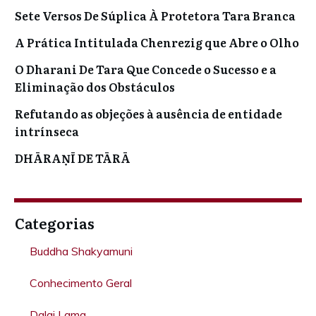
Sete Versos De Súplica À Protetora Tara Branca
A Prática Intitulada Chenrezig que Abre o Olho
O Dharani De Tara Que Concede o Sucesso e a
Eliminação dos Obstáculos
Refutando as objeções à ausência de entidade
intrínseca
DHĀRAṆĪ DE TĀRĀ
Categorias
Buddha Shakyamuni
Conhecimento Geral
Dalai Lama