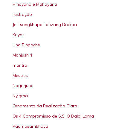
Hinayana e Mahayana
Ilustração
Je Tsongkhapa Lobzang Drakpa
Kayas
Ling Rinpoche
Manjushiri
mantra
Mestres
Nagarjuna
Nyigma
Ornamento da Realização Clara
Os 4 Compromisso de S.S. O Dalai Lama
Padmasambhava