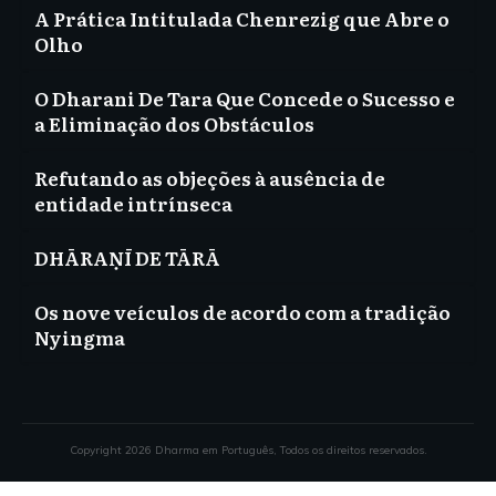
A Prática Intitulada Chenrezig que Abre o
Olho
O Dharani De Tara Que Concede o Sucesso e
a Eliminação dos Obstáculos
Refutando as objeções à ausência de
entidade intrínseca
DHĀRAṆĪ DE TĀRĀ
Os nove veículos de acordo com a tradição
Nyingma
Copyright
2026
Dharma em Português
, Todos os direitos reservados.