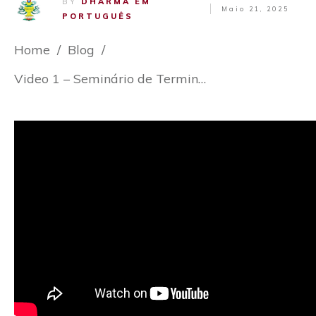
BY
DHARMA EM
Maio 21, 2025
PORTUGUÊS
Home
/
Blog
/
Video 1 – Seminário de Terminologia da Filosofia Budista – Bia Bispo