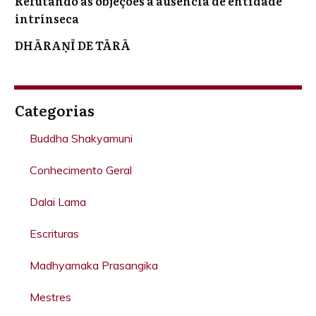
Refutando as objeções à ausência de entidade
intrínseca
DHĀRAṆĪ DE TĀRĀ
Categorias
Buddha Shakyamuni
Conhecimento Geral
Dalai Lama
Escrituras
Madhyamaka Prasangika
Mestres