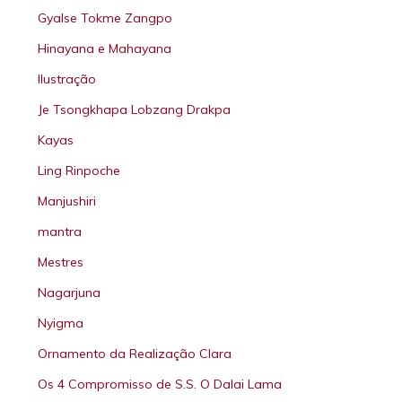
Gyalse Tokme Zangpo
Hinayana e Mahayana
Ilustração
Je Tsongkhapa Lobzang Drakpa
Kayas
Ling Rinpoche
Manjushiri
mantra
Mestres
Nagarjuna
Nyigma
Ornamento da Realização Clara
Os 4 Compromisso de S.S. O Dalai Lama