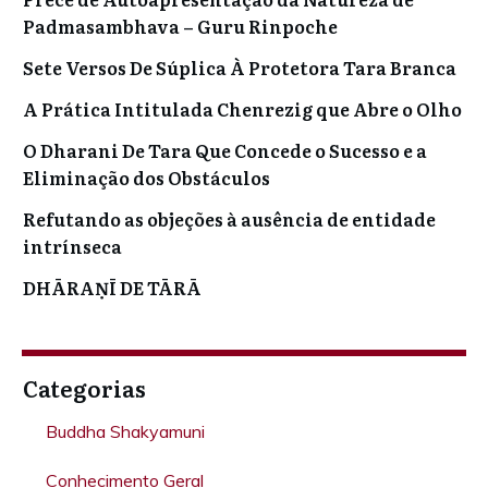
Padmasambhava – Guru Rinpoche
Sete Versos De Súplica À Protetora Tara Branca
A Prática Intitulada Chenrezig que Abre o Olho
O Dharani De Tara Que Concede o Sucesso e a
Eliminação dos Obstáculos
Refutando as objeções à ausência de entidade
intrínseca
DHĀRAṆĪ DE TĀRĀ
Categorias
Buddha Shakyamuni
Conhecimento Geral