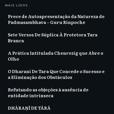
MAIS LIDOS
Prece de Autoapresentação da Natureza de
Padmasambhava – Guru Rinpoche
Sete Versos De Súplica À Protetora Tara
Branca
A Prática Intitulada Chenrezig que Abre o
Olho
O Dharani De Tara Que Concede o Sucesso e
a Eliminação dos Obstáculos
Refutando as objeções à ausência de
entidade intrínseca
DHĀRAṆĪ DE TĀRĀ