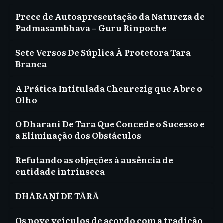
Prece de Autoapresentação da Natureza de
Padmasambhava – Guru Rinpoche
Sete Versos De Súplica À Protetora Tara
Branca
A Prática Intitulada Chenrezig que Abre o
Olho
O Dharani De Tara Que Concede o Sucesso e
a Eliminação dos Obstáculos
Refutando as objeções à ausência de
entidade intrínseca
DHĀRAṆĪ DE TĀRĀ
Os nove veículos de acordo com a tradição