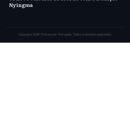
Nyingma
Copyright
2026
Dharma em Português
, Todos os direitos reservados.