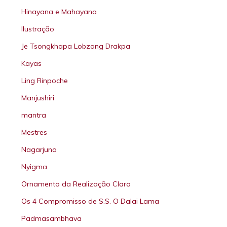
Hinayana e Mahayana
Ilustração
Je Tsongkhapa Lobzang Drakpa
Kayas
Ling Rinpoche
Manjushiri
mantra
Mestres
Nagarjuna
Nyigma
Ornamento da Realização Clara
Os 4 Compromisso de S.S. O Dalai Lama
Padmasambhava